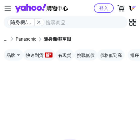
Yahoo購物中心
登入
隨身機/類
單眼
Panasonic
隨身機/類單眼
品牌
快速到貨
有現貨
挑戰低價
價格低到高
排序