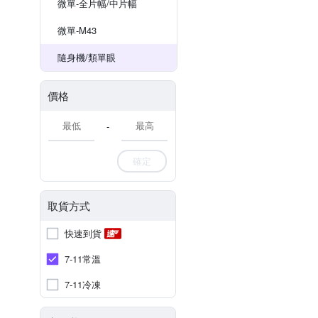
微單-全片幅/中片幅
微單-M43
隨身機/類單眼
價格
-
確定
取貨方式
快速到貨
7-11常溫
7-11冷凍