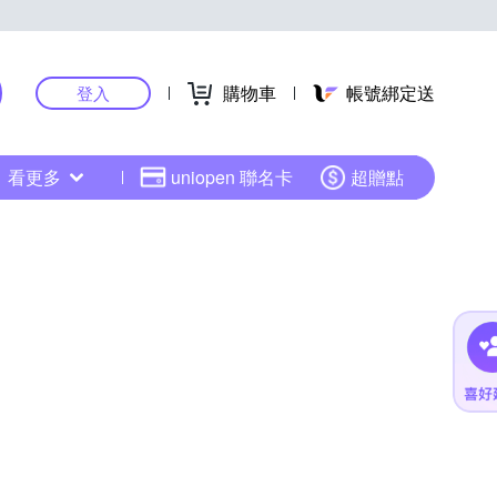
購物車
帳號綁定送
登入
看更多
uniopen 聯名卡
超贈點