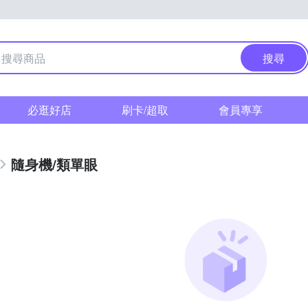
搜尋
必逛好店
刷卡/超取
會員專享
隨身機/類單眼