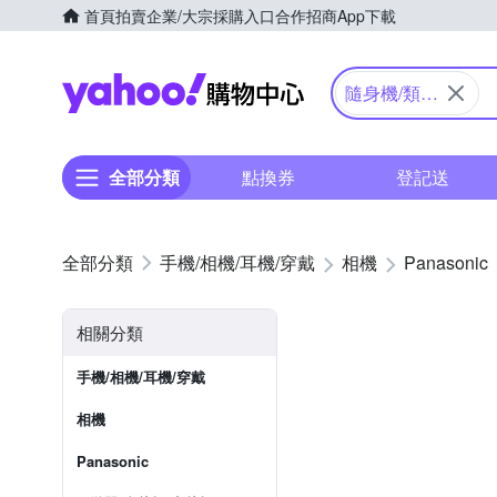
首頁
拍賣
企業/大宗採購入口
合作招商
App下載
Yahoo購物中心
隨身機/類單
眼
全部分類
點換券
登記送
手機/相機/耳機/穿戴
相機
Panasonic
相關分類
手機/相機/耳機/穿戴
相機
Panasonic