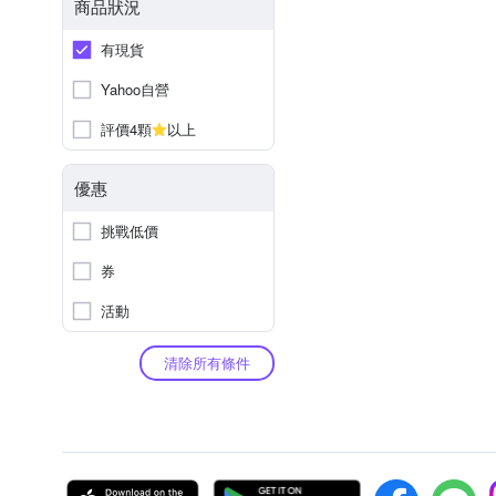
商品狀況
有現貨
Yahoo自營
評價4顆
以上
優惠
挑戰低價
券
活動
清除所有條件