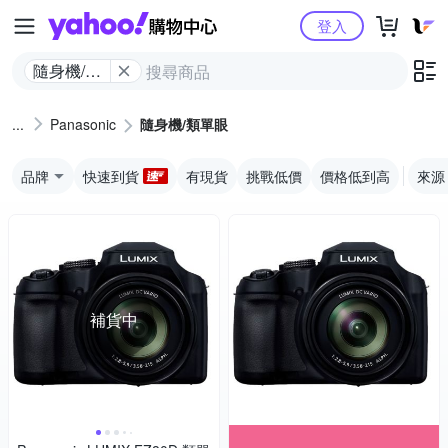
Yahoo購物中心
登入
隨身機/類
單眼
Panasonic
隨身機/類單眼
品牌
快速到貨
有現貨
挑戰低價
價格低到高
來源
補貨中