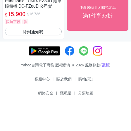
Panasonic LUMIX FZ80D 類單
眼相機 DC-FZ80D 公司貨
下殺95折⇓ 相機指定品
15,900
$16,736
滿1件享95折
$
限時下殺
券
貨到通知我
Yahoo台灣電子商務 版權所有 © 2026 服務條款(
更新
)
客服中心
|
關於我們
|
購物須知
網路安全
|
隱私權
|
分類地圖