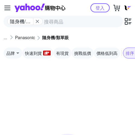
Yahoo購物中心
登入
隨身機/類
單眼
Panasonic
隨身機/類單眼
品牌
快速到貨
有現貨
挑戰低價
價格低到高
排序