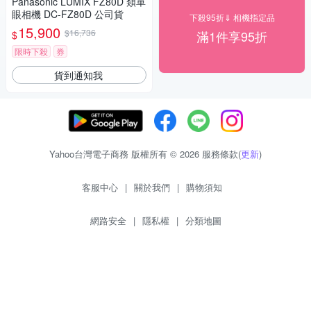
Panasonic LUMIX FZ80D 類單
眼相機 DC-FZ80D 公司貨
下殺95折⇓ 相機指定品
15,900
$16,736
滿1件享95折
$
限時下殺
券
貨到通知我
Yahoo台灣電子商務 版權所有 © 2026 服務條款(
更新
)
客服中心
|
關於我們
|
購物須知
網路安全
|
隱私權
|
分類地圖