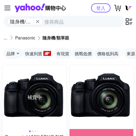
Yahoo購物中心
登入
隨身機/類
單眼
Panasonic
隨身機/類單眼
品牌
快速到貨
有現貨
挑戰低價
價格低到高
來源
補貨中