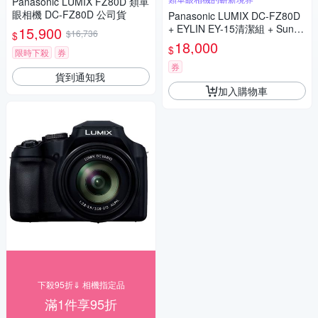
Panasonic LUMIX FZ80D 類單
眼相機 DC-FZ80D 公司貨
Panasonic LUMIX DC-FZ80D
+ EYLIN EY-15清潔組 + SunLi
15,900
$16,736
$
ght ZY-2614相機包 + EirMai 銳
18,000
$
限時下殺
券
瑪 HD-100C電子除濕卡 FZ80
D (公司貨)
券
貨到通知我
加入購物車
下殺95折⇓ 相機指定品
滿1件享95折