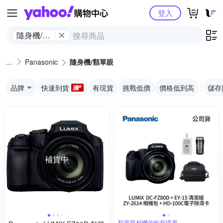
Yahoo購物中心
登入
隨身機/類
單眼
Panasonic
隨身機/類單眼
品牌
快速到貨
有現貨
挑戰低價
價格低到高
儲存
補貨中
類單眼相機的嶄新境界