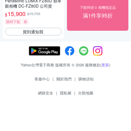
Panasonic LUMIX FZ80D 類單
眼相機 DC-FZ80D 公司貨
下殺95折⇓ 相機指定品
15,900
$16,736
滿1件享95折
$
限時下殺
券
貨到通知我
Yahoo台灣電子商務 版權所有 © 2026 服務條款(
更新
)
客服中心
|
關於我們
|
購物須知
網路安全
|
隱私權
|
分類地圖