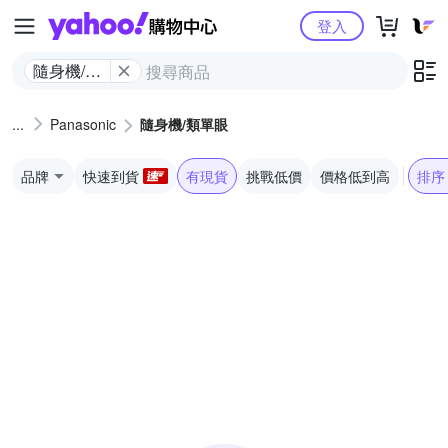
Yahoo購物中心
登入
隨身機/類
單眼
Panasonic
隨身機/類單眼
品牌
快速到貨
有現貨
挑戰低價
價格低到高
排序