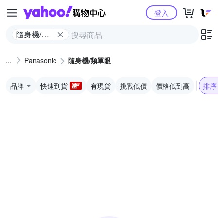
Yahoo購物中心
登入
隨身機/類
單眼
Panasonic
隨身機/類單眼
品牌
快速到貨
有現貨
挑戰低價
價格低到高
排序