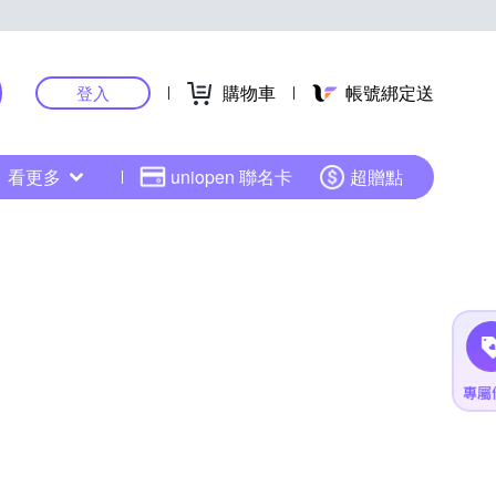
購物車
帳號綁定送
登入
看更多
uniopen 聯名卡
超贈點