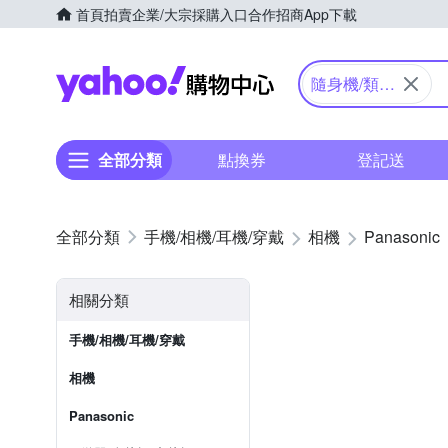
首頁
拍賣
企業/大宗採購入口
合作招商
App下載
Yahoo購物中心
隨身機/類單
眼
全部分類
點換券
登記送
手機/相機/耳機/穿戴
相機
Panasonic
相關分類
手機/相機/耳機/穿戴
相機
Panasonic