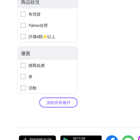
商品狀況
有現貨
Yahoo自營
評價4顆
以上
優惠
挑戰低價
券
活動
清除所有條件