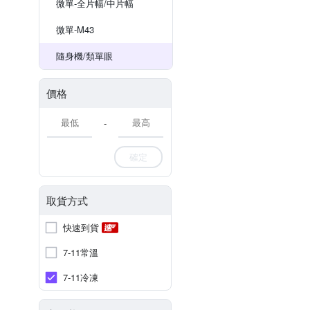
微單-全片幅/中片幅
微單-M43
隨身機/類單眼
價格
-
確定
取貨方式
快速到貨
7-11常溫
7-11冷凍