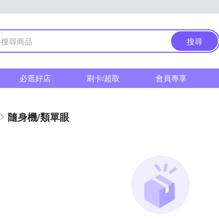
搜尋
必逛好店
刷卡/超取
會員專享
隨身機/類單眼