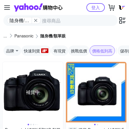
Yahoo購物中心
登入
隨身機/類
單眼
Panasonic
隨身機/類單眼
品牌
快速到貨
有現貨
挑戰低價
價格低到高
儲存
補貨中