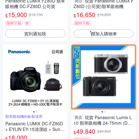
Panasonic LUMIX FZ80D 類單
現貨 Panasonic LUMIX F
商店
眼相機 DC-FZ80D 公司貨
Z80D (公司貨)類單眼相機
15,900
16,650
$16,736
$16,800
$
$
限時下殺
券
限時下殺
貨到通知我
加入購物車
類單眼相機的嶄新境界
現貨 Panasonic Lumix L
商店
10 類單眼相機 24-75mm (DC-
Panasonic LUMIX DC-FZ80D
L10,公司貨)
+ EYLIN EY-15清潔組 + SunLi
49,840
$49,990
$
ght ZY-2614相機包 + EirMai 銳
18,000
$