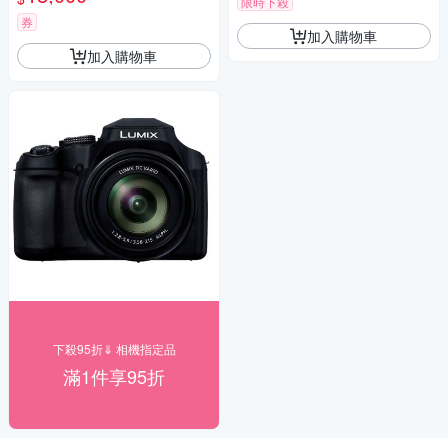
限時下殺
瑪 HD-100C電子除濕卡 FZ80
D (公司貨)
券
加入購物車
加入購物車
下殺95折⇓ 相機指定品
滿1件享95折