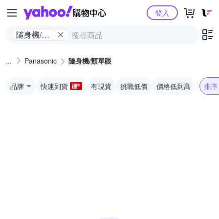
Yahoo購物中心
登入
隨身機/類
單眼
Panasonic
隨身機/類單眼
品牌
快速到貨
有現貨
挑戰低價
價格低到高
排序