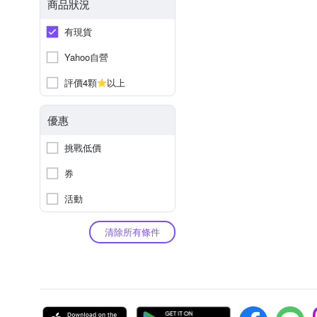
商品狀況
有現貨
Yahoo自營
評價4顆
以上
優惠
挑戰低價
券
活動
清除所有條件