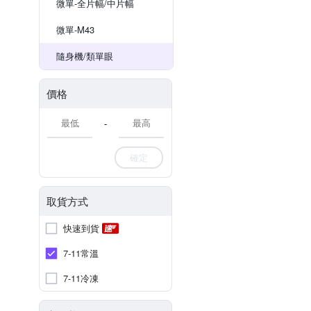
微單-全片幅/中片幅
微單-M43
隨身機/類單眼
價格
-
確定
取貨方式
快速到貨
7-11常溫
7-11冷凍