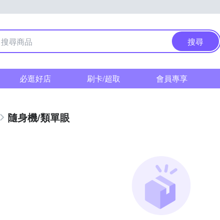
搜尋
必逛好店
刷卡/超取
會員專享
隨身機/類單眼