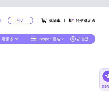
購物車
帳號綁定送
登入
看更多
uniopen 聯名卡
超贈點