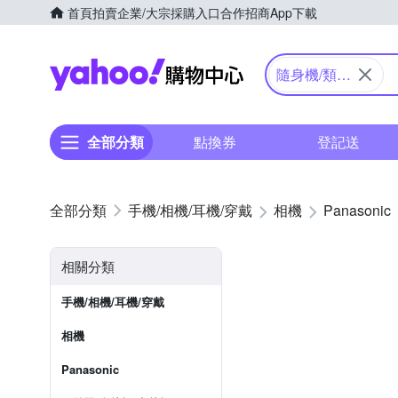
首頁
拍賣
企業/大宗採購入口
合作招商
App下載
Yahoo購物中心
隨身機/類單
眼
全部分類
點換券
登記送
手機/相機/耳機/穿戴
相機
Panasonic
相關分類
手機/相機/耳機/穿戴
相機
Panasonic