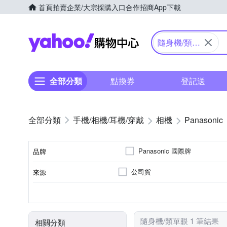
首頁
拍賣
企業/大宗採購入口
合作招商
App下載
Yahoo購物中心
隨身機/類單
眼
全部分類
點換券
登記送
手機/相機/耳機/穿戴
相機
Panasonic
Panasonic 國際牌
品牌
公司貨
來源
品牌名稱
61倍以上變焦鏡頭
1/2.3吋 CMOS
1601萬~2000萬像素
類單眼相機(PASM功能)
3.0吋以上
SD
SDHC
SDXC
儲存媒介
光學變焦
影像感應器
有效像素
相機類型
螢幕尺寸
隨身機/類單眼 1 筆結果
相關分類