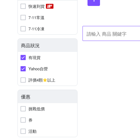
快速到貨
7-11常溫
7-11冷凍
商品狀況
有現貨
Yahoo自營
評價4顆
以上
優惠
挑戰低價
券
活動