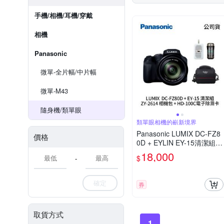
手機/相機/耳機/穿戴
相機
Panasonic
微單-全片幅/中片幅
微單-M43
隨身機/類單眼
類單眼相機的嶄新境界
Panasonic LUMIX DC-FZ8
價格
0D + EYLIN EY-15清潔組 +
SunLight ZY-2614相機包 +
18,000
$
-
EirMai 銳瑪 HD-100C電子
除濕卡 FZ80D (公司貨)
確定
券
取貨方式
1