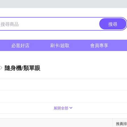
搜尋
必逛好店
刷卡/超取
會員專享
隨身機/類單眼
展開全部
推薦排