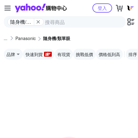
Yahoo購物中心
登入
隨身機/類
單眼
Panasonic
隨身機/類單眼
品牌
快速到貨
有現貨
挑戰低價
價格低到高
排序