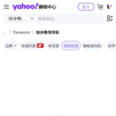
Yahoo購物中心
登入
隨身機/類
單眼
Panasonic
隨身機/類單眼
品牌
快速到貨
有現貨
挑戰低價
價格低到高
排序