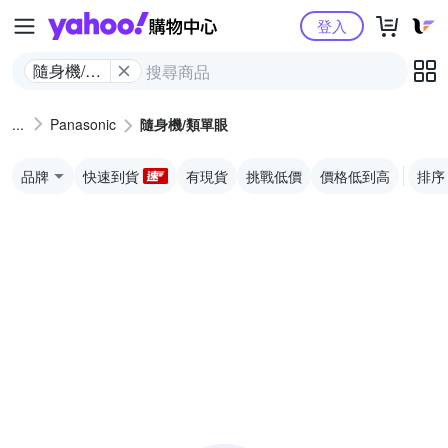
Yahoo購物中心
登入
隨身機/類
單眼
Panasonic
隨身機/類單眼
品牌
快速到貨
有現貨
挑戰低價
價格低到高
排序