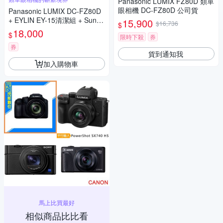
Panasonic LUMIX FZ80D 類單
眼相機 DC-FZ80D 公司貨
Panasonic LUMIX DC-FZ80D
+ EYLIN EY-15清潔組 + SunLi
15,900
$16,736
$
ght ZY-2614相機包 + EirMai 銳
18,000
$
限時下殺
券
瑪 HD-100C電子除濕卡 FZ80
D (公司貨)
券
貨到通知我
加入購物車
馬上比買最好
相似商品比比看