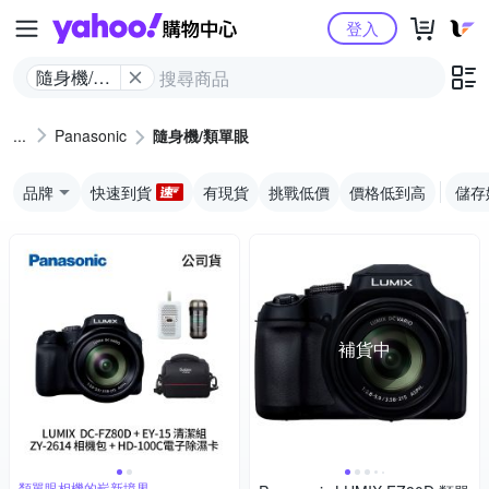
Yahoo購物中心
登入
隨身機/類
單眼
Panasonic
隨身機/類單眼
品牌
快速到貨
有現貨
挑戰低價
價格低到高
儲存
補貨中
類單眼相機的嶄新境界