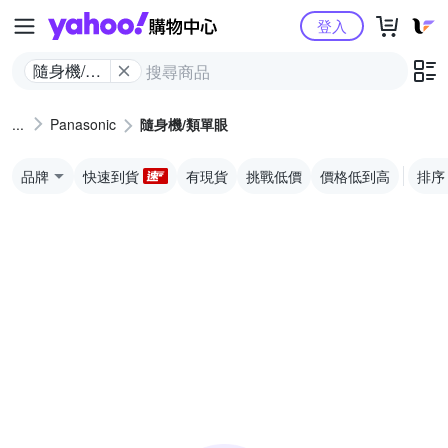
Yahoo購物中心
登入
隨身機/類
單眼
Panasonic
隨身機/類單眼
品牌
快速到貨
有現貨
挑戰低價
價格低到高
排序