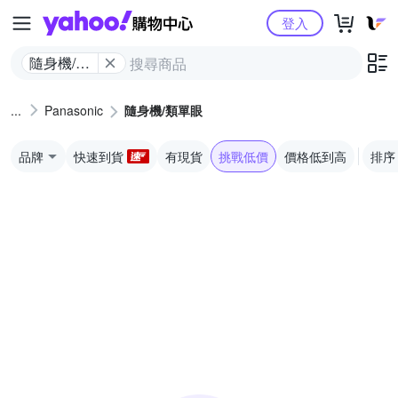
Yahoo購物中心
登入
隨身機/類
單眼
Panasonic
隨身機/類單眼
品牌
快速到貨
有現貨
挑戰低價
價格低到高
排序