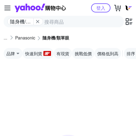
Yahoo購物中心
登入
隨身機/類
單眼
Panasonic
隨身機/類單眼
品牌
快速到貨
有現貨
挑戰低價
價格低到高
排序