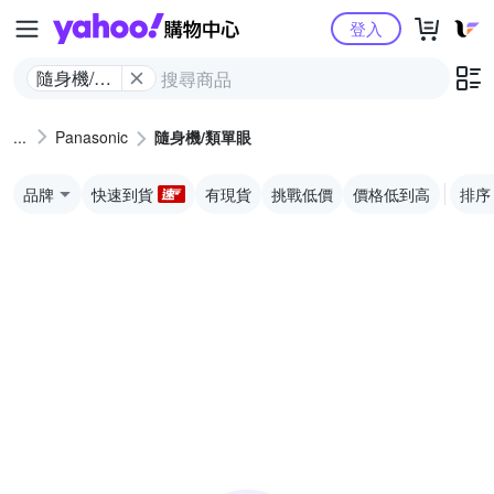
Yahoo購物中心
登入
隨身機/類
單眼
Panasonic
隨身機/類單眼
品牌
快速到貨
有現貨
挑戰低價
價格低到高
排序