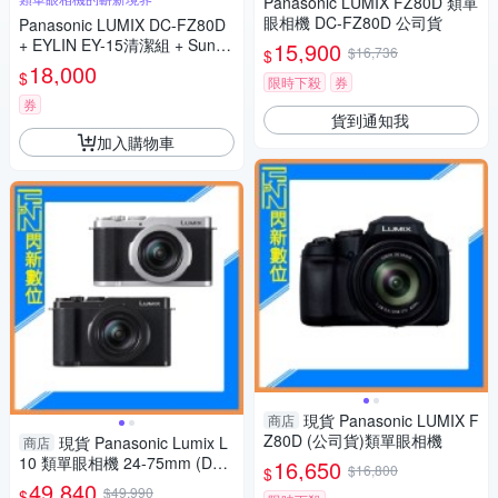
Panasonic LUMIX FZ80D 類單
眼相機 DC-FZ80D 公司貨
Panasonic LUMIX DC-FZ80D
+ EYLIN EY-15清潔組 + SunLi
15,900
$16,736
$
ght ZY-2614相機包 + EirMai 銳
18,000
$
限時下殺
券
瑪 HD-100C電子除濕卡 FZ80
D (公司貨)
券
貨到通知我
加入購物車
現貨 Panasonic LUMIX F
商店
Z80D (公司貨)類單眼相機
現貨 Panasonic Lumix L
商店
10 類單眼相機 24-75mm (DC-
16,650
$16,800
$
L10,公司貨)
49,840
$49,990
$