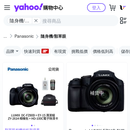
Yahoo購物中心
登入
隨身機/類
單眼
Panasonic
隨身機/類單眼
品牌
快速到貨
有現貨
挑戰低價
價格低到高
儲存
補貨中
類單眼相機的嶄新境界