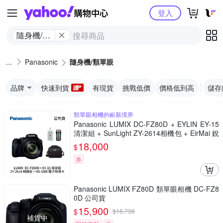
Yahoo購物中心
登入
隨身機/類
單眼
Panasonic
隨身機/類單眼
品牌
快速到貨
有現貨
挑戰低價
價格低到高
儲存
類單眼相機的嶄新境界
Panasonic LUMIX DC-FZ80D + EYLIN EY-15
清潔組 + SunLight ZY-2614相機包 + EirMai 銳
瑪 HD-100C電子除濕卡 FZ80D (公司貨)
18,000
$
券
Panasonic LUMIX FZ80D 類單眼相機 DC-FZ8
0D 公司貨
15,900
$
$
16,736
補貨中