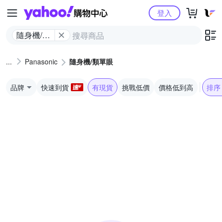
Yahoo購物中心
登入
隨身機/類
單眼
Panasonic
隨身機/類單眼
品牌
快速到貨
有現貨
挑戰低價
價格低到高
排序