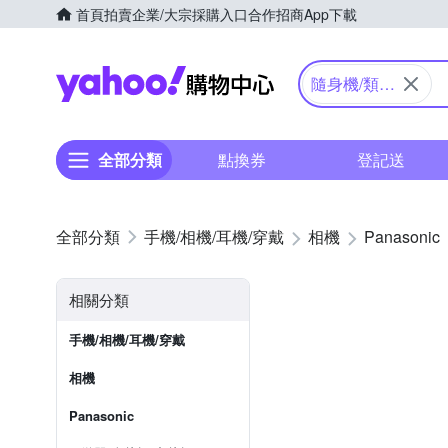
首頁
拍賣
企業/大宗採購入口
合作招商
App下載
Yahoo購物中心
隨身機/類單
眼
全部分類
點換券
登記送
手機/相機/耳機/穿戴
相機
Panasonic
相關分類
手機/相機/耳機/穿戴
相機
Panasonic