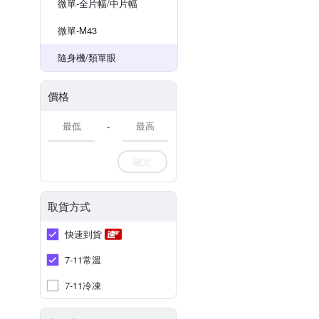
微單-全片幅/中片幅
微單-M43
隨身機/類單眼
價格
-
確定
取貨方式
快速到貨
7-11常溫
7-11冷凍