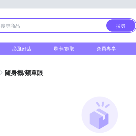
搜尋
必逛好店
刷卡/超取
會員專享
隨身機/類單眼