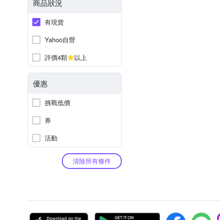
商品狀況
有現貨
Yahoo自營
評價4顆
以上
優惠
挑戰低價
券
活動
清除所有條件