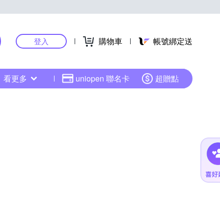
購物車
帳號綁定送
登入
看更多
uniopen 聯名卡
超贈點