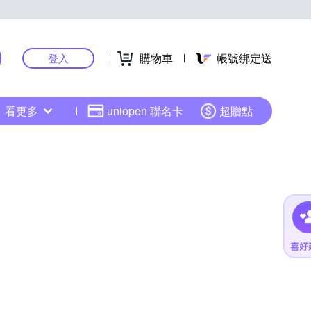
購物車
帳號綁定送
登入
看更多
uniopen 聯名卡
超贈點