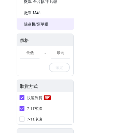
微單-全片幅/中片幅
微單-M43
隨身機/類單眼
價格
-
確定
取貨方式
快速到貨
7-11常溫
7-11冷凍