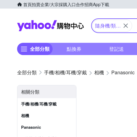
首頁
拍賣
企業/大宗採購入口
合作招商
App下載
Yahoo購物中心
隨身機/類單
眼
全部分類
點換券
登記送
手機/相機/耳機/穿戴
相機
Panasonic
相關分類
手機/相機/耳機/穿戴
相機
Panasonic