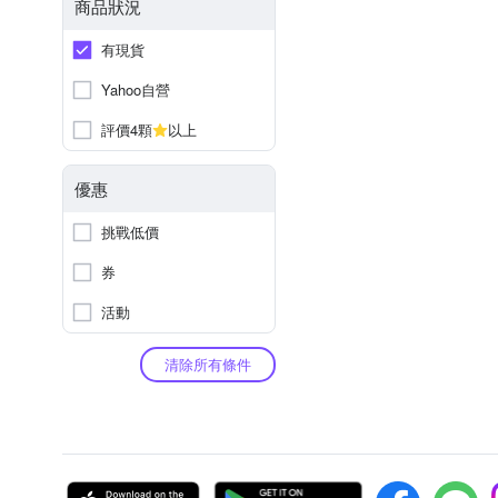
商品狀況
有現貨
Yahoo自營
評價4顆
以上
優惠
挑戰低價
券
活動
清除所有條件