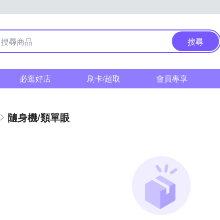
搜尋
必逛好店
刷卡/超取
會員專享
隨身機/類單眼