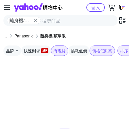
Yahoo購物中心
登入
隨身機/類
單眼
Panasonic
隨身機/類單眼
品牌
快速到貨
有現貨
挑戰低價
價格低到高
排序