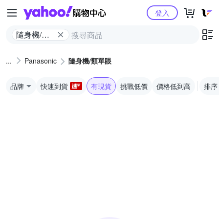
Yahoo購物中心
登入
隨身機/類
單眼
Panasonic
隨身機/類單眼
品牌
快速到貨
有現貨
挑戰低價
價格低到高
排序