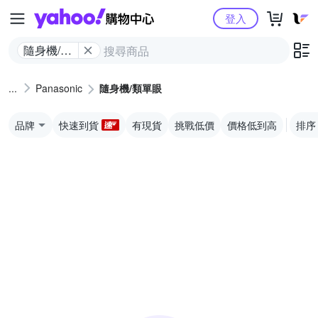
Yahoo購物中心
登入
隨身機/類
單眼
Panasonic
隨身機/類單眼
品牌
快速到貨
有現貨
挑戰低價
價格低到高
排序