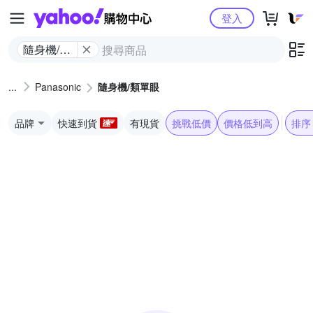
Yahoo購物中心
登入
隨身機/類
單眼
Panasonic
隨身機/類單眼
品牌
快速到貨
有現貨
挑戰低價
價格低到高
排序