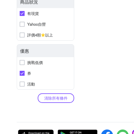
商品狀況
有現貨
Yahoo自營
評價4顆
以上
優惠
挑戰低價
券
活動
清除所有條件