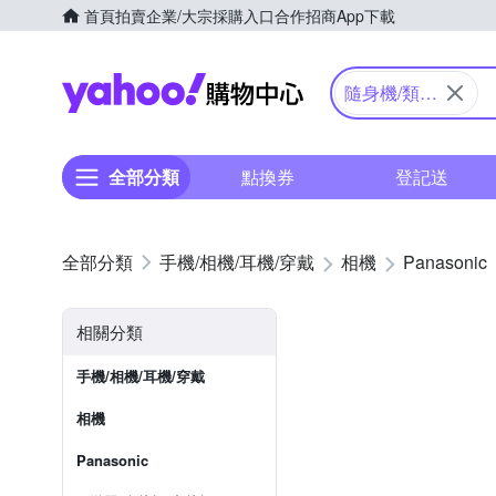
首頁
拍賣
企業/大宗採購入口
合作招商
App下載
Yahoo購物中心
隨身機/類單
眼
全部分類
點換券
登記送
手機/相機/耳機/穿戴
相機
Panasonic
相關分類
手機/相機/耳機/穿戴
相機
Panasonic