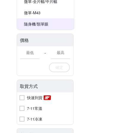
微單-全片幅/中片幅
微單-M43
隨身機/類單眼
價格
-
確定
取貨方式
快速到貨
7-11常溫
7-11冷凍