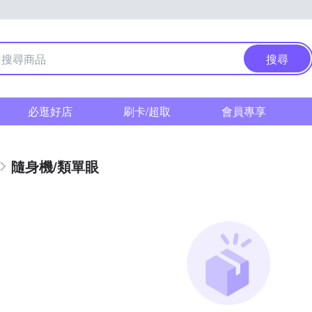
搜尋
必逛好店
刷卡/超取
會員專享
隨身機/類單眼