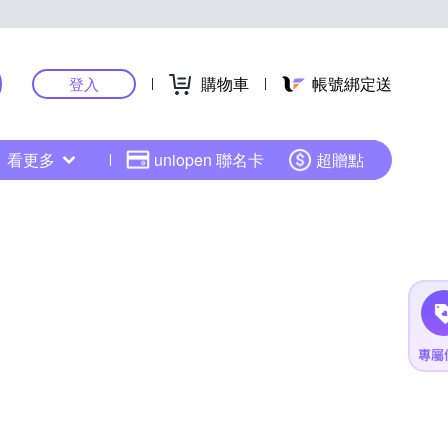
購物車
帳號綁定送
登入
看更多
uniopen 聯名卡
超贈點