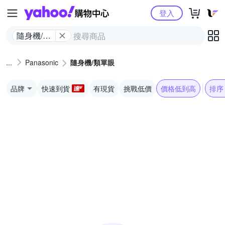
Yahoo購物中心
登入
隨身機/類
單眼
Panasonic
隨身機/類單眼
品牌
快速到貨
有現貨
挑戰低價
價格低到高
排序