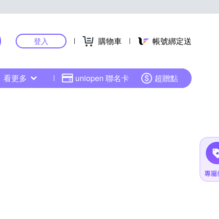
購物車
帳號綁定送
登入
看更多
uniopen 聯名卡
超贈點