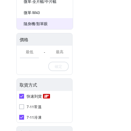
微單-全片幅/中片幅
微單-M43
隨身機/類單眼
價格
-
確定
取貨方式
快速到貨
7-11常溫
7-11冷凍