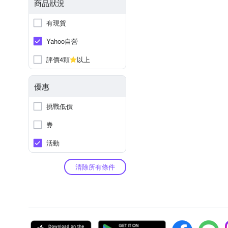
商品狀況
有現貨
Yahoo自營
評價4顆
以上
優惠
挑戰低價
券
活動
清除所有條件