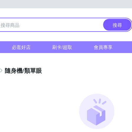
搜尋
必逛好店
刷卡/超取
會員專享
隨身機/類單眼