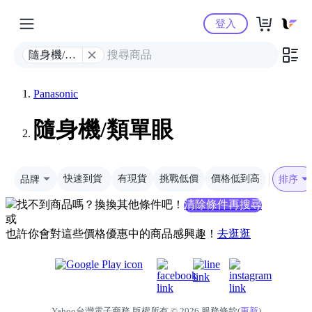
Yahoo購物中心
登入
隨身機/類
單眼
Panasonic
隨身機/類單眼
品牌
快速到貨
有現貨
挑戰低價
價格低到高
排序
找不到商品嗎？換換其他條件吧！
清除條件再搜尋
或
也許你會對這些價格優惠中的商品感興趣！
去逛逛
Yahoo台灣電子商務 版權所有 © 2026 服務條款(
更新
)