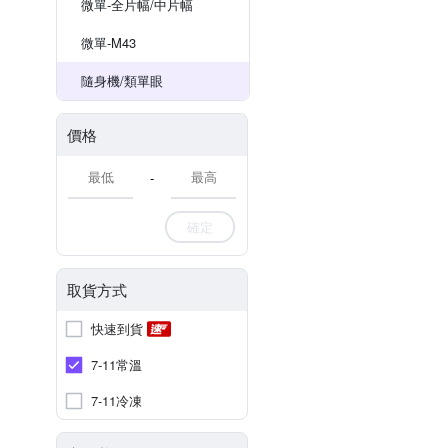
微單-全片幅/中片幅
微單-M43
隨身機/類單眼
價格
-
確定
取貨方式
快速到貨
7-11常溫
7-11冷凍