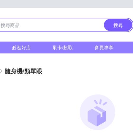
搜尋
必逛好店
刷卡/超取
會員專享
隨身機/類單眼