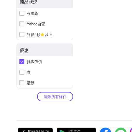
商品狀況
有現貨
Yahoo自營
評價4顆
以上
優惠
挑戰低價
券
活動
清除所有條件