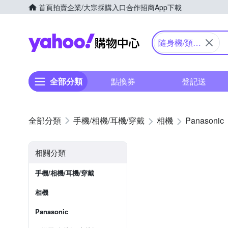
首頁
拍賣
企業/大宗採購入口
合作招商
App下載
Yahoo購物中心
隨身機/類單
眼
全部分類
點換券
登記送
手機/相機/耳機/穿戴
相機
Panasonic
相關分類
手機/相機/耳機/穿戴
相機
Panasonic