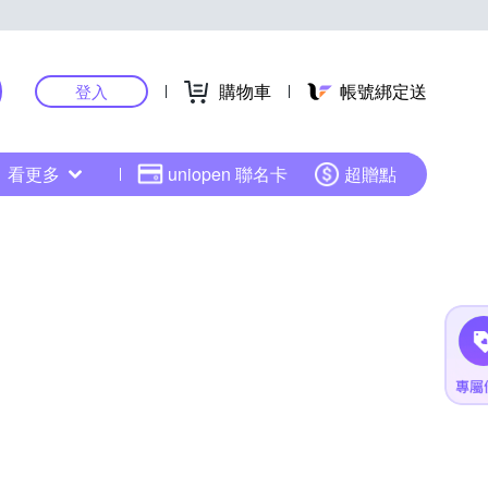
購物車
帳號綁定送
登入
看更多
uniopen 聯名卡
超贈點