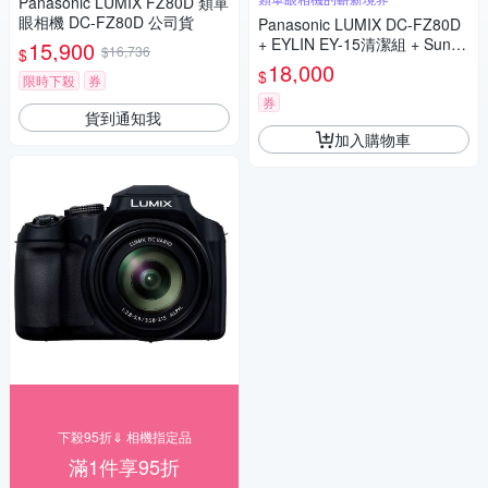
Panasonic LUMIX FZ80D 類單
眼相機 DC-FZ80D 公司貨
Panasonic LUMIX DC-FZ80D
+ EYLIN EY-15清潔組 + SunLi
15,900
$16,736
$
ght ZY-2614相機包 + EirMai 銳
18,000
$
限時下殺
券
瑪 HD-100C電子除濕卡 FZ80
D (公司貨)
券
貨到通知我
加入購物車
下殺95折⇓ 相機指定品
滿1件享95折