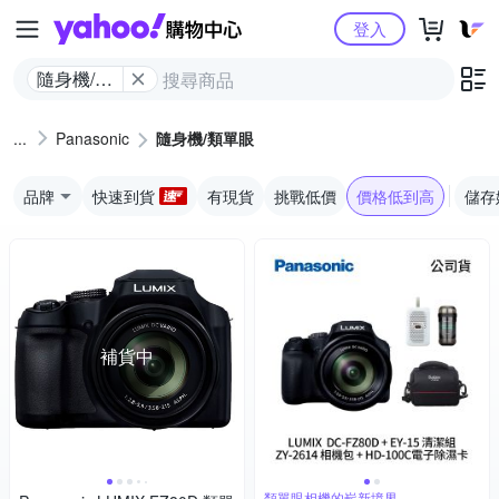
Yahoo購物中心
登入
隨身機/類
單眼
Panasonic
隨身機/類單眼
品牌
快速到貨
有現貨
挑戰低價
價格低到高
儲存
補貨中
類單眼相機的嶄新境界