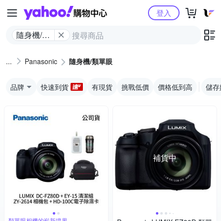
Yahoo購物中心
登入
隨身機/類
單眼
Panasonic
隨身機/類單眼
品牌
快速到貨
有現貨
挑戰低價
價格低到高
儲存
補貨中
類單眼相機的嶄新境界