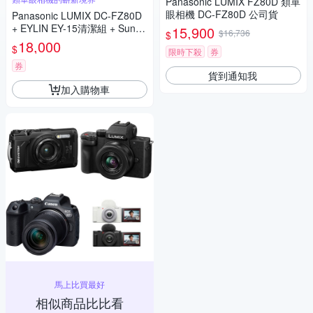
Panasonic LUMIX FZ80D 類單
眼相機 DC-FZ80D 公司貨
Panasonic LUMIX DC-FZ80D
+ EYLIN EY-15清潔組 + SunLi
15,900
$16,736
$
ght ZY-2614相機包 + EirMai 銳
18,000
$
限時下殺
券
瑪 HD-100C電子除濕卡 FZ80
D (公司貨)
券
貨到通知我
加入購物車
馬上比買最好
相似商品比比看