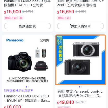
Panasonic LUMIX FZ80D 類單
現貨 Panasonic LUMIX F
商店
眼相機 DC-FZ80D 公司貨
Z80D (公司貨)類單眼相機
15,900
16,650
$16,736
$16,800
$
$
限時下殺
券
限時下殺
貨到通知我
加入購物車
類單眼相機的嶄新境界
現貨 Panasonic Lumix L
商店
10 類單眼相機 24-75mm (DC-
Panasonic LUMIX DC-FZ80D
L10,公司貨)
+ EYLIN EY-15清潔組 + SunLi
49,840
$49,990
$
ght ZY-2614相機包 + EirMai 銳
18,000
$