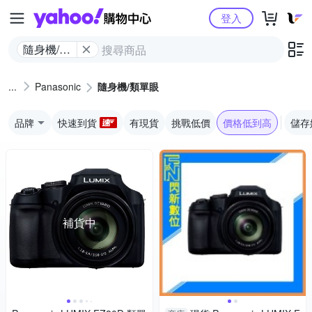
Yahoo購物中心
登入
隨身機/類
單眼
Panasonic
隨身機/類單眼
品牌
快速到貨
有現貨
挑戰低價
價格低到高
儲存
補貨中