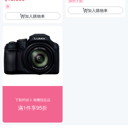
限時下殺
瑪 HD-100C電子除濕卡 FZ80
D (公司貨)
券
加入購物車
加入購物車
下殺95折⇓ 相機指定品
滿1件享95折