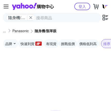
Yahoo購物中心
登入
隨身機/類
單眼
Panasonic
隨身機/類單眼
品牌
快速到貨
有現貨
挑戰低價
價格低到高
排序