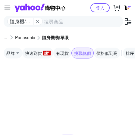
Yahoo購物中心
登入
隨身機/類
單眼
Panasonic
隨身機/類單眼
品牌
快速到貨
有現貨
挑戰低價
價格低到高
排序