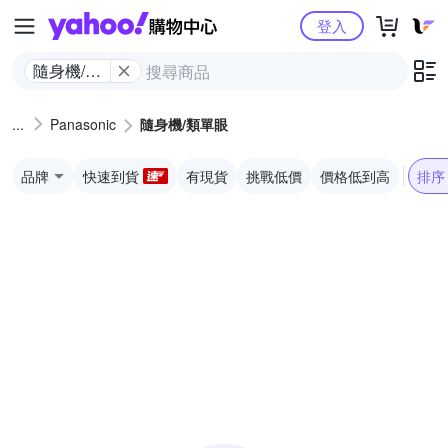
Yahoo購物中心
登入
隨身機/類
單眼
Panasonic
隨身機/類單眼
品牌
快速到貨
有現貨
挑戰低價
價格低到高
排序