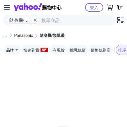
Yahoo購物中心
登入
隨身機/類
單眼
Panasonic
隨身機/類單眼
品牌
快速到貨
有現貨
挑戰低價
價格低到高
排序