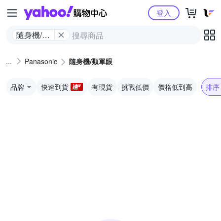
Yahoo購物中心
登入
隨身機/類
單眼
Panasonic
隨身機/類單眼
品牌
快速到貨
有現貨
挑戰低價
價格低到高
排序