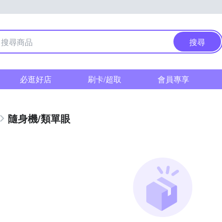
搜尋
必逛好店
刷卡/超取
會員專享
隨身機/類單眼