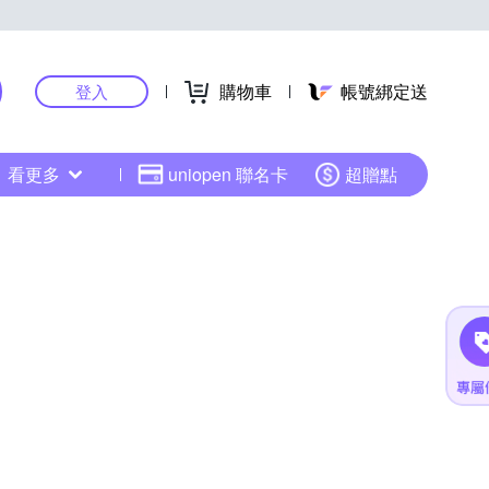
購物車
帳號綁定送
登入
看更多
uniopen 聯名卡
超贈點