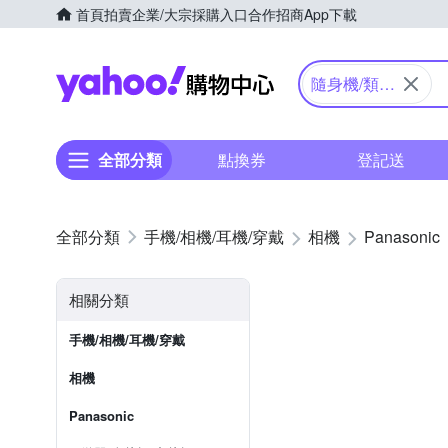
首頁
拍賣
企業/大宗採購入口
合作招商
App下載
Yahoo購物中心
隨身機/類單
眼
全部分類
點換券
登記送
手機/相機/耳機/穿戴
相機
Panasonic
相關分類
手機/相機/耳機/穿戴
相機
Panasonic