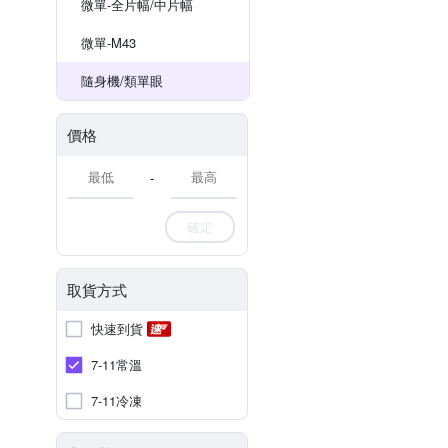
微單-全片幅/中片幅
微單-M43
隨身機/類單眼
價格
-
確定
取貨方式
快速到貨
7-11常溫
7-11冷凍