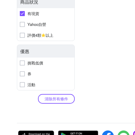
商品狀況
有現貨
Yahoo自營
評價4顆
以上
優惠
挑戰低價
券
活動
清除所有條件