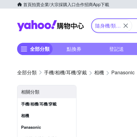
首頁
拍賣
企業/大宗採購入口
合作招商
App下載
Yahoo購物中心
隨身機/類單
眼
全部分類
點換券
登記送
手機/相機/耳機/穿戴
相機
Panasonic
相關分類
手機/相機/耳機/穿戴
相機
Panasonic