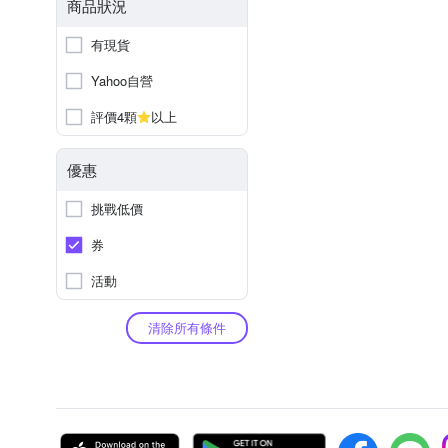
商品狀況
有現貨
Yahoo自營
評價4顆
以上
優惠
挑戰低價
券
活動
清除所有條件