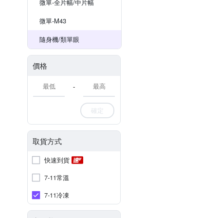
微單-全片幅/中片幅
微單-M43
隨身機/類單眼
價格
-
確定
取貨方式
快速到貨
7-11常溫
7-11冷凍