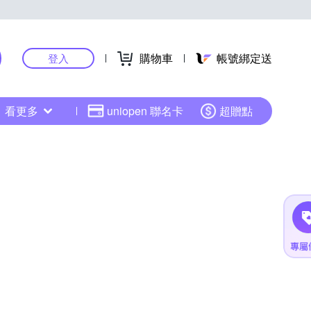
購物車
帳號綁定送
登入
看更多
uniopen 聯名卡
超贈點