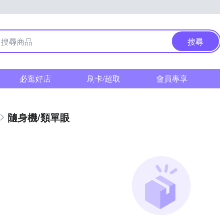
搜尋
必逛好店
刷卡/超取
會員專享
隨身機/類單眼