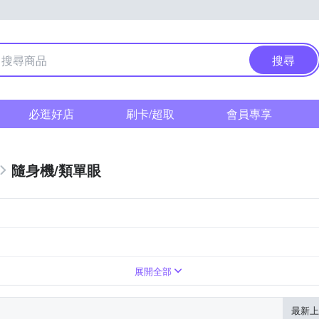
搜尋
必逛好店
刷卡/超取
會員專享
隨身機/類單眼
展開全部
最新上