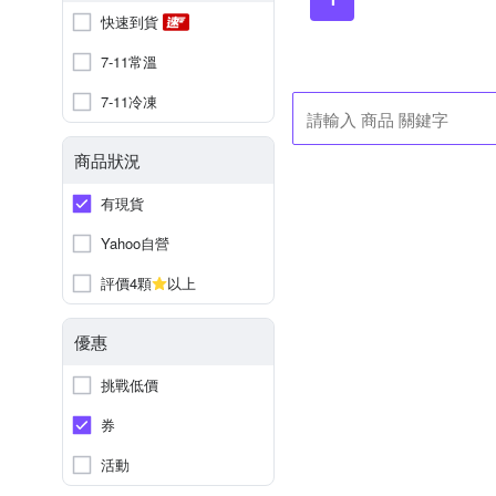
快速到貨
7-11常溫
7-11冷凍
商品狀況
有現貨
Yahoo自營
評價4顆
以上
優惠
挑戰低價
券
活動