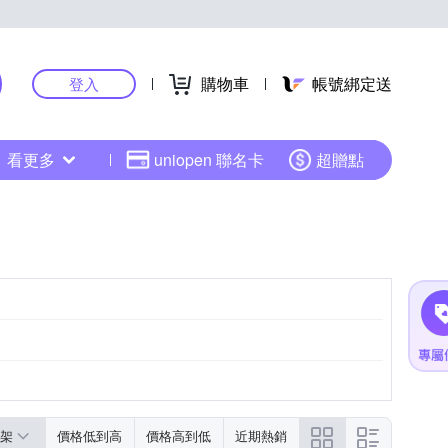
購物車
帳號綁定送
登入
看更多
uniopen 聯名卡
超贈點
架
價格低到高
價格高到低
近期熱銷