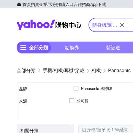
首頁
拍賣
企業/大宗採購入口
合作招商
App下載
Yahoo購物中心
隨身機/類單
眼
全部分類
點換券
登記送
手機/相機/耳機/穿戴
相機
Panasonic
Panasonic 國際牌
品牌
公司貨
來源
品牌名稱
61倍以上變焦鏡頭
1/2.3吋 CMOS
1601萬~2000萬像素
類單眼相機(PASM功能)
3.0吋以上
SD
SDHC
SDXC
儲存媒介
光學變焦
影像感應器
有效像素
相機類型
螢幕尺寸
隨身機/類單眼 1 筆結果
相關分類