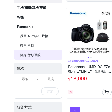
手機/相機/耳機/穿戴
相機
Panasonic
微單-全片幅/中片幅
微單-M43
隨身機/類單眼
類單眼相機的嶄新境界
Panasonic LUMIX DC-FZ8
價格
0D + EYLIN EY-15清潔組 +
SunLight ZY-2614相機包 +
18,000
$
-
EirMai 銳瑪 HD-100C電子
除濕卡 FZ80D (公司貨)
確定
券
取貨方式
1