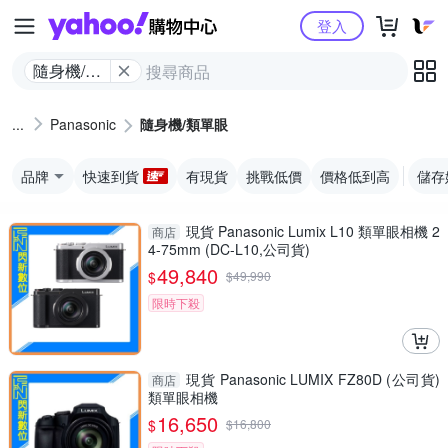
Yahoo購物中心
登入
隨身機/類
單眼
Panasonic
隨身機/類單眼
品牌
快速到貨
有現貨
挑戰低價
價格低到高
儲存
現貨 Panasonic Lumix L10 類單眼相機 2
商店
4-75mm (DC-L10,公司貨)
49,840
$
$
49,990
限時下殺
現貨 Panasonic LUMIX FZ80D (公司貨)
商店
類單眼相機
16,650
$
$
16,800