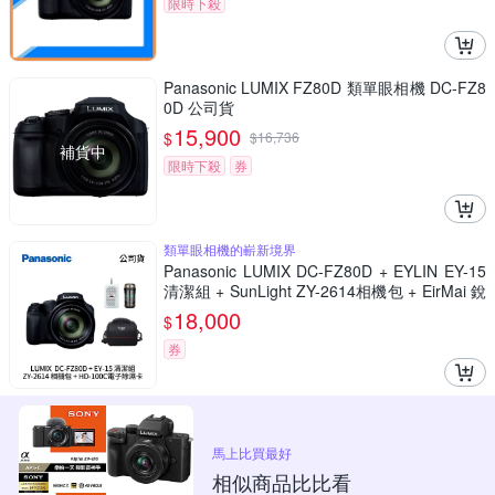
限時下殺
Panasonic LUMIX FZ80D 類單眼相機 DC-FZ8
0D 公司貨
15,900
$
$
16,736
補貨中
限時下殺
券
類單眼相機的嶄新境界
Panasonic LUMIX DC-FZ80D + EYLIN EY-15
清潔組 + SunLight ZY-2614相機包 + EirMai 銳
瑪 HD-100C電子除濕卡 FZ80D (公司貨)
18,000
$
券
馬上比買最好
相似商品比比看