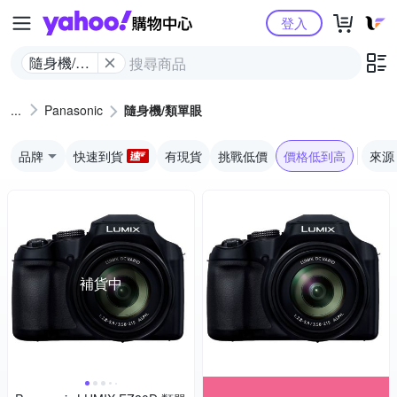
Yahoo購物中心
登入
隨身機/類
單眼
Panasonic
隨身機/類單眼
品牌
快速到貨
有現貨
挑戰低價
價格低到高
來源
補貨中