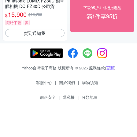
Panasonic LUMIX FZ80D 類單
眼相機 DC-FZ80D 公司貨
下殺95折⇓ 相機指定品
15,900
$16,736
滿1件享95折
$
限時下殺
券
貨到通知我
Yahoo台灣電子商務 版權所有 © 2026 服務條款(
更新
)
客服中心
|
關於我們
|
購物須知
網路安全
|
隱私權
|
分類地圖