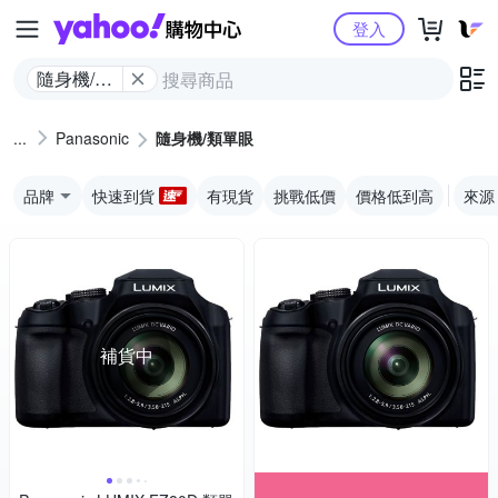
Yahoo購物中心
登入
隨身機/類
單眼
Panasonic
隨身機/類單眼
品牌
快速到貨
有現貨
挑戰低價
價格低到高
來源
補貨中