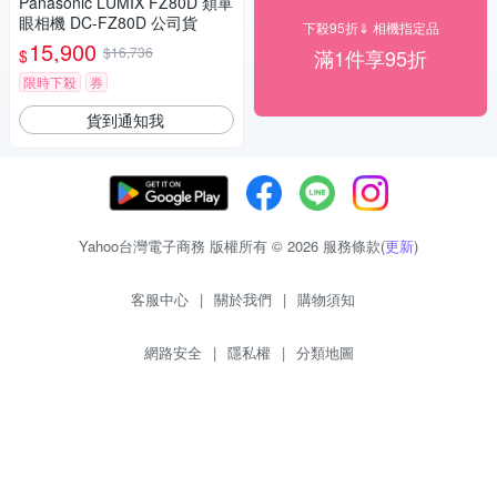
Panasonic LUMIX FZ80D 類單
眼相機 DC-FZ80D 公司貨
下殺95折⇓ 相機指定品
15,900
$16,736
滿1件享95折
$
限時下殺
券
貨到通知我
Yahoo台灣電子商務 版權所有 © 2026 服務條款(
更新
)
客服中心
|
關於我們
|
購物須知
網路安全
|
隱私權
|
分類地圖